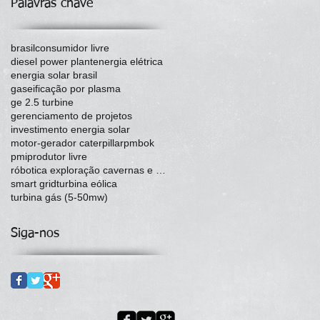
Palavras chave
brasil
consumidor livre
diesel power plant
energia elétrica
energia solar brasil
gaseificação por plasma
ge 2.5 turbine
gerenciamento de projetos
investimento energia solar
motor-gerador caterpillar
pmbok
pmi
produtor livre
róbotica exploração cavernas e espaço
smart grid
turbina eólica
turbina gás (5-50mw)
Siga-nos