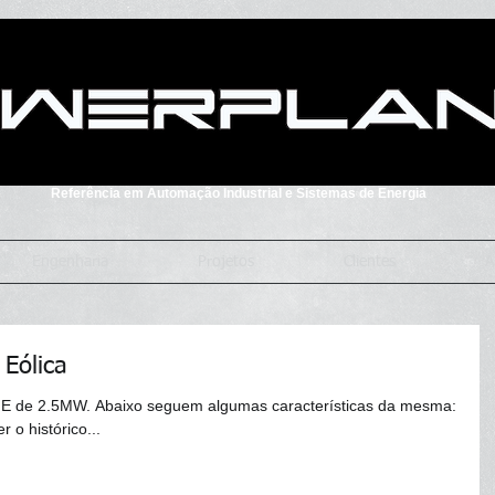
Referência em Automação Industrial e Sistemas de Energia
Engenharia
Projetos
Clientes
A
 Eólica
GE de 2.5MW. Abaixo seguem algumas características da mesma:
 o histórico...